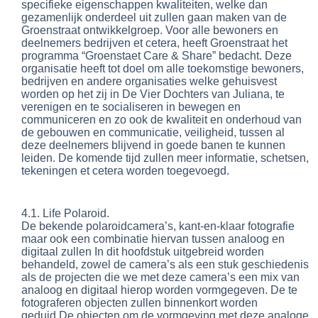
specifieke eigenschappen kwaliteiten, welke dan
gezamenlijk onderdeel uit zullen gaan maken van de
Groenstraat ontwikkelgroep. Voor alle bewoners en
deelnemers bedrijven et cetera, heeft Groenstraat het
programma “Groenstaet Care & Share” bedacht. Deze
organisatie heeft tot doel om alle toekomstige bewoners,
bedrijven en andere organisaties welke gehuisvest
worden op het zij in De Vier Dochters van Juliana, te
verenigen en te socialiseren in bewegen en
communiceren en zo ook de kwaliteit en onderhoud van
de gebouwen en communicatie, veiligheid, tussen al
deze deelnemers blijvend in goede banen te kunnen
leiden. De komende tijd zullen meer informatie, schetsen,
tekeningen et cetera worden toegevoegd.
4.1. Life Polaroid.
De bekende polaroidcamera’s, kant-en-klaar fotografie
maar ook een combinatie hiervan tussen analoog en
digitaal zullen In dit hoofdstuk uitgebreid worden
behandeld, zowel de camera’s als een stuk geschiedenis
als de projecten die we met deze camera’s een mix van
analoog en digitaal hierop worden vormgegeven. De te
fotograferen objecten zullen binnenkort worden
geduid.De objecten om de vormgeving met deze analoge