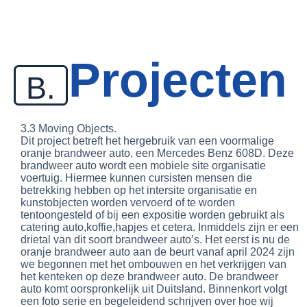
G
a
n
a
Projecten
a
r
B.
d
e
i
n
3.3 Moving Objects.
h
Dit project betreft het hergebruik van een voormalige
o
oranje brandweer auto, een Mercedes Benz 608D. Deze
u
brandweer auto wordt een mobiele site organisatie
d
voertuig. Hiermee kunnen cursisten mensen die
betrekking hebben op het intersite organisatie en
kunstobjecten worden vervoerd of te worden
tentoongesteld of bij een expositie worden gebruikt als
catering auto,koffie,hapjes et cetera. Inmiddels zijn er een
drietal van dit soort brandweer auto’s. Het eerst is nu de
oranje brandweer auto aan de beurt vanaf april 2024 zijn
we begonnen met het ombouwen en het verkrijgen van
het kenteken op deze brandweer auto. De brandweer
auto komt oorspronkelijk uit Duitsland. Binnenkort volgt
een foto serie en begeleidend schrijven over hoe wij