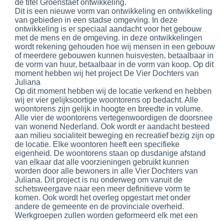
de titel Groenstaet ontwikkeling.
Dit is een nieuwe vorm van ontwikkeling en ontwikkeling
van gebieden in een stadse omgeving. In deze
ontwikkeling is er speciaal aandacht voor het gebouw
met de mens en de omgeving. in deze ontwikkelingen
wordt rekening gehouden hoe wij mensen in een gebouw
of meerdere gebouwen kunnen huisvesten, betaalbaar in
de vorm van huur, betaalbaar in de vorm van koop. Op dit
moment hebben wij het project De Vier Dochters van
Juliana
Op dit moment hebben wij de locatie verkend en hebben
wij er vier gelijksoortige woontorens op bedacht. Alle
woontorens zijn gelijk in hoogte en breedte in volume.
Alle vier de woontorens vertegenwoordigen de doorsnee
van wonend Nederland. Ook wordt er aandacht besteed
aan milieu socialiteit beweging en recreatief bezig zijn op
de locatie. Elke woontoren heeft een specifieke
eigenheid. De woontorens staan op dusdanige afstand
van elkaar dat alle voorzieningen gebruikt kunnen
worden door alle bewoners in alle Vier Dochters van
Juliana. Dit project is nu onderweg om vanuit de
schetsweergave naar een meer definitieve vorm te
komen. Ook wordt het overleg opgestart met onder
andere de gemeente en de provinciale overheid.
Werkgroepen zullen worden geformeerd elk met een