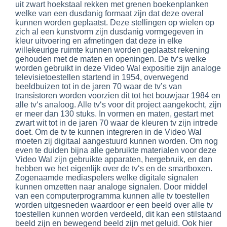
uit zwart hoekstaal rekken met grenen boekenplanken
welke van een dusdanig formaat zijn dat deze overal
kunnen worden geplaatst. Deze stellingen op wielen op
zich al een kunstvorm zijn dusdanig vormgegeven in
kleur uitvoering en afmetingen dat deze in elke
willekeurige ruimte kunnen worden geplaatst rekening
gehouden met de maten en openingen. De tv‘s welke
worden gebruikt in deze Video Wal expositie zijn analoge
televisietoestellen startend in 1954, overwegend
beeldbuizen tot in de jaren 70 waar de tv’s van
transistoren worden voorzien dit tot het bouwjaar 1984 en
alle tv‘s analoog. Alle tv‘s voor dit project aangekocht, zijn
er meer dan 130 stuks. In vormen en maten, gestart met
zwart wit tot in de jaren 70 waar de kleuren tv zijn intrede
doet. Om de tv te kunnen integreren in de Video Wal
moeten zij digitaal aangestuurd kunnen worden. Om nog
even te duiden bijna alle gebruikte materialen voor deze
Video Wal zijn gebruikte apparaten, hergebruik, en dan
hebben we het eigenlijk over de tv‘s en de smartboxen.
Zogenaamde mediaspelers welke digitale signalen
kunnen omzetten naar analoge signalen. Door middel
van een computerprogramma kunnen alle tv toestellen
worden uitgesneden waardoor er een beeld over alle tv
toestellen kunnen worden verdeeld, dit kan een stilstaand
beeld zijn en bewegend beeld zijn met geluid. Ook hier